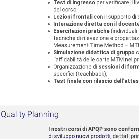
Test di ingresso
per verificare il l
del corso;
Lezioni frontali
con il supporto di s
Interazione diretta con il docent
Esercitazioni pratiche
(individuali
tecniche di rilevazione e progetta
Measurement Time Method – MT
Simulazione didattica di gruppo
c
l’affidabilità delle carte MTM nel 
Organizzazione di
sessioni di for
specifici (teachback);
Test finale con rilascio dell’atte
Quality Planning
I
nostri corsi di APQP sono conformi
di sviluppo nuovi prodotti
, dettati p