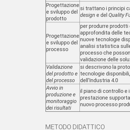
Progettazione
si trattano i principi 
e sviluppo del
design
e del
Quality F
prodotto
per produrre prodotti
approfondita delle te
Progettazione
nuove tecnologie dispo
e sviluppo del
analisi statistica sul
processo
processo che possono
validazione delle solu
Validazione
si descrivono la prot
del prodotto e
tecnologie disponibili
del processo
dell’Industria 4.0
Avvio in
il piano di controllo e
produzione e
prestazione supportan
monitoraggio
nuovo processo produ
dei risultati
METODO DIDATTICO