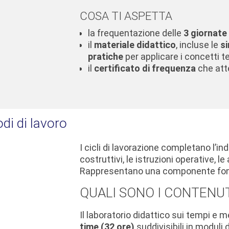
COSA TI ASPETTA
la frequentazione delle
3 giornat
il
materiale didattico
, incluse le
si
pratiche
per applicare i concetti te
il
certificato di frequenza
che att
di di lavoro
I cicli di lavorazione completano l’in
costruttivi, le istruzioni operative, 
Rappresentano una componente fond
QUALI SONO I CONTENU
Il laboratorio didattico sui tempi e 
time (32 ore)
suddivisibili in moduli