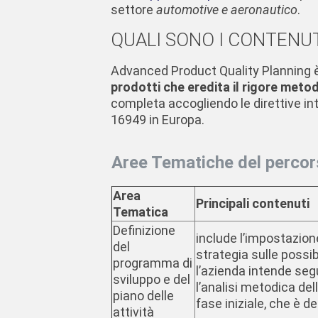
settore
automotive e aeronautico
.
QUALI SONO I CONTENU
Advanced Product Quality Planning 
prodotti che eredita il rigore meto
completa accogliendo le direttive in
16949 in Europa.
Aree Tematiche del percor
Area
Principali contenuti
Tematica
Definizione
include l’impostazione
del
strategia sulle possibi
programma di
l’azienda intende seg
sviluppo e del
l’analisi metodica del
piano delle
fase iniziale, che è 
attività