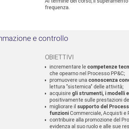
Al termine del corso, il superamento d
frequenza.
ammazione e controllo
OBIETTIVI
incrementare le
competenze tecni
che opearno nel Processo PP&C;
promuovere una
conoscenza cond
lettura "sistemica" delle attività;
acquisire
gli strumenti, i modelli 
positivamente sulle prestazioni d
migliorare il
supporto del Processo 
funzioni
Commerciale, Acquisti e 
contribuire alla promozione del P
evidenza al suo ruolo e alle sue re